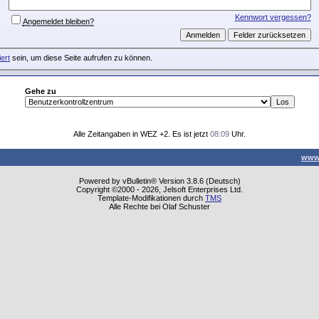
Kennwort vergessen?
Angemeldet bleiben?
iert
sein, um diese Seite aufrufen zu können.
Gehe zu
Alle Zeitangaben in WEZ +2. Es ist jetzt
08:09
Uhr.
www
Powered by vBulletin® Version 3.8.6 (Deutsch)
Copyright ©2000 - 2026, Jelsoft Enterprises Ltd.
Template-Modifikationen durch
TMS
Alle Rechte bei Olaf Schuster