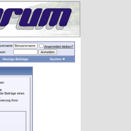
tzername
Angemeldet bleiben?
wort
Heutige Beiträge
Suchen
ein:
t.
ie Beiträge eines
.
vierung Ihrer