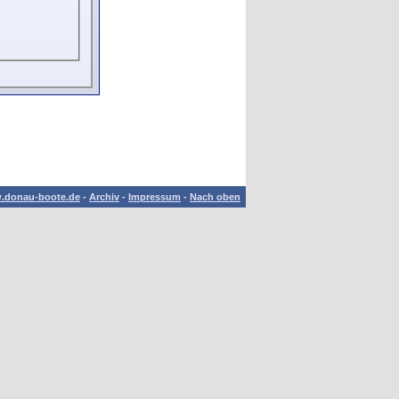
.donau-boote.de
-
Archiv
-
Impressum
-
Nach oben