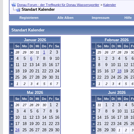
Donau Forum - der Treffpunkt für Donau Wassersportler
>
Kalender
Standart Kalender
Registrieren
Alle Alben
Impressum
Hilfe
Standart Kalender
Januar 2026
Februar 2026
So
Mo
Di
Mi
Do
Fr
Sa
So
Mo
Di
Mi
Do
F
1
2
3
>
28
29
30
31
>
25
26
27
28
29
3
4
5
6
7
8
9
10
1
2
3
4
5
6
>
>
11
12
13
14
15
16
17
8
9
10
11
12
1
>
>
18
19
20
21
22
23
24
15
16
17
18
19
2
>
>
25
26
27
28
29
30
31
22
23
24
25
26
2
>
>
>
1
2
3
4
5
6
7
>
1
2
3
4
5
6
Mai 2026
Juni 2026
So
Mo
Di
Mi
Do
Fr
Sa
So
Mo
Di
Mi
Do
F
1
2
1
2
3
4
5
>
26
27
28
29
30
>
31
3
4
5
6
7
8
9
7
8
9
10
11
1
>
>
10
11
12
13
14
15
16
14
15
16
17
18
1
>
>
17
18
19
20
21
22
23
21
22
23
24
25
2
>
>
24
25
26
27
28
29
30
28
29
30
>
>
1
2
3