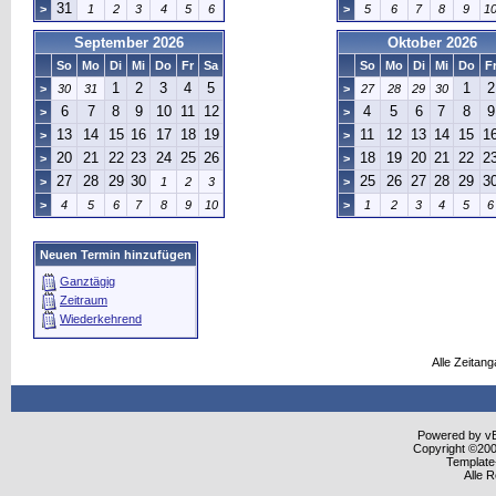
31
>
1
2
3
4
5
6
>
5
6
7
8
9
1
September 2026
Oktober 2026
So
Mo
Di
Mi
Do
Fr
Sa
So
Mo
Di
Mi
Do
F
1
2
3
4
5
1
2
>
30
31
>
27
28
29
30
6
7
8
9
10
11
12
4
5
6
7
8
9
>
>
13
14
15
16
17
18
19
11
12
13
14
15
1
>
>
20
21
22
23
24
25
26
18
19
20
21
22
2
>
>
27
28
29
30
25
26
27
28
29
3
>
1
2
3
>
>
4
5
6
7
8
9
10
>
1
2
3
4
5
6
Neuen Termin hinzufügen
Ganztägig
Zeitraum
Wiederkehrend
Alle Zeitang
Powered by vBu
Copyright ©2000
Template
Alle 