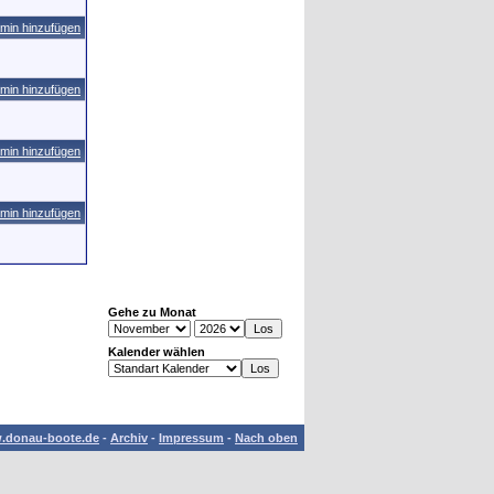
min hinzufügen
min hinzufügen
min hinzufügen
min hinzufügen
Gehe zu Monat
Kalender wählen
.donau-boote.de
-
Archiv
-
Impressum
-
Nach oben