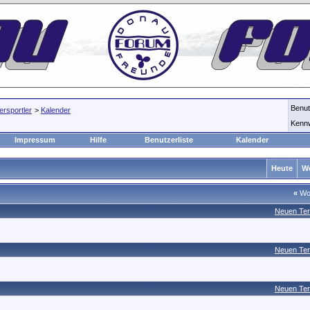
Benu
rsportler
>
Kalender
Kenn
Impressum
Hilfe
Benutzerliste
Kalender
Heute
W
«
Wo
Neuen Ter
Neuen Ter
Neuen Ter