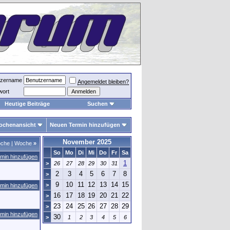
tzername
Angemeldet bleiben?
wort
Heutige Beiträge
Suchen
ochenansicht
Neuen Termin hinzufügen
November 2025
che
|
Woche
»
So
Mo
Di
Mi
Do
Fr
Sa
min hinzufügen
1
>
26
27
28
29
30
31
2
3
4
5
6
7
8
>
9
10
11
12
13
14
15
>
min hinzufügen
16
17
18
19
20
21
22
>
23
24
25
26
27
28
29
>
min hinzufügen
30
>
1
2
3
4
5
6