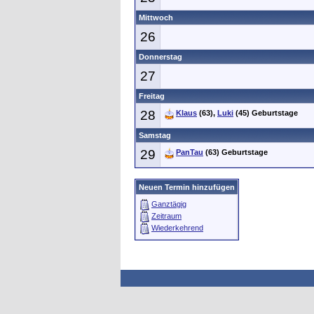
Mittwoch
26
Donnerstag
27
Freitag
28
Klaus
(63),
Luki
(45) Geburtstage
Samstag
29
PanTau
(63) Geburtstage
Neuen Termin hinzufügen
Ganztägig
Zeitraum
Wiederkehrend