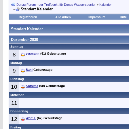
Donau Forum - der Treffpunkt für Donau Wassersportler
>
Kalender
Standart Kalender
Registrieren
Alle Alben
Impressum
Hilfe
Standart Kalender
Dezember 2030
Sonntag
8
eysmann
(61) Geburtstage
Montag
9
Bani
Geburtstage
Dienstag
10
Korsima
(60) Geburtstage
Mittwoch
11
Donnerstag
12
Wolf J.
(67) Geburtstage
Freitag