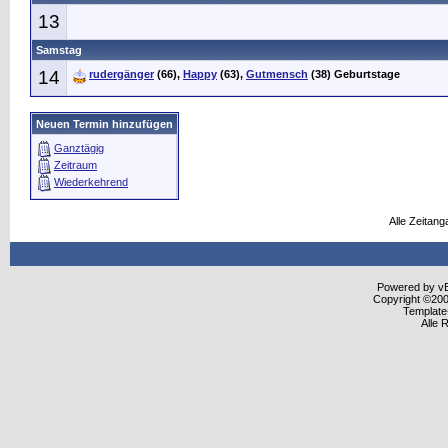
13
Samstag
14
rudergänger
(66),
Happy
(63),
Gutmensch
(38) Geburtstage
Neuen Termin hinzufügen
Ganztägig
Zeitraum
Wiederkehrend
Alle Zeitang
Powered by vBu
Copyright ©2000
Template
Alle 