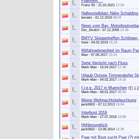
Plattform....
Franz 65
- 21.03.2021
17:34
Hallenstellplatz Nähe Schalding 
berater
- 01.12.2019
08:04
News vom Bay. Motorbootverba
Der_Strolch
- 07.12.2008
14:39
BMYV Skippertreffen Schlögen
howi
- 04.02.2019
15:18
Mitfahrgelegenheit im Raum Pa
Mao
- 07.06.2017
13:14
Serie Verrückt nach Fluss
Mark-Man
- 16.04.2017
17:48
Urlaub Ostsee Timmendorfer St
Mark-Man
- 04.02.2017
14:18
f.r.e.e. 2017 in Muenchen
(
1
2
Mark-Man
- 06.01.2017
06:59
Meine Weihnachtsbeleuchtung
jack0602
- 07.12.2013
19:04
Interboot 2016
Mark-Man
- 27.07.2016
15:08
Höhlenunglück
jack0602
- 13.06.2014
12:30
Paar mit Boot sucht Paar (?) mi