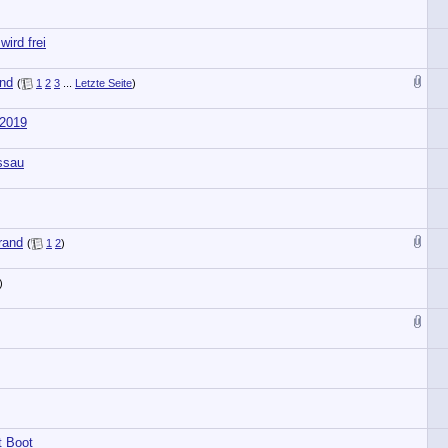
wird frei
nd
(
1
2
3
...
Letzte Seite
)
 2019
ssau
rand
(
1
2
)
)
t Boot