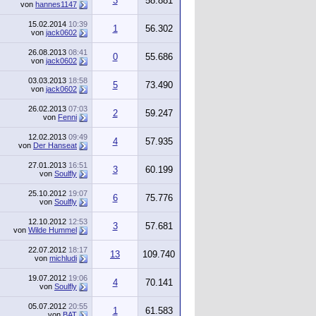
3
58.881
von
hannes1147
15.02.2014
10:39
1
56.302
von
jack0602
26.08.2013
08:41
0
55.686
von
jack0602
03.03.2013
18:58
5
73.490
von
jack0602
26.02.2013
07:03
2
59.247
von
Fenni
12.02.2013
09:49
4
57.935
von
Der Hanseat
27.01.2013
16:51
3
60.199
von
Soulfly
25.10.2012
19:07
6
75.776
von
Soulfly
12.10.2012
12:53
3
57.681
von
Wilde Hummel
22.07.2012
18:17
13
109.740
von
michludi
19.07.2012
19:06
4
70.141
von
Soulfly
05.07.2012
20:55
1
61.583
von
BAT