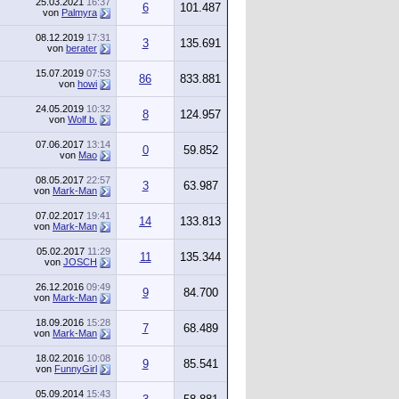
25.03.2021
16:37
6
101.487
von
Palmyra
08.12.2019
17:31
3
135.691
von
berater
15.07.2019
07:53
86
833.881
von
howi
24.05.2019
10:32
8
124.957
von
Wolf b.
07.06.2017
13:14
0
59.852
von
Mao
08.05.2017
22:57
3
63.987
von
Mark-Man
07.02.2017
19:41
14
133.813
von
Mark-Man
05.02.2017
11:29
11
135.344
von
JOSCH
26.12.2016
09:49
9
84.700
von
Mark-Man
18.09.2016
15:28
7
68.489
von
Mark-Man
18.02.2016
10:08
9
85.541
von
FunnyGirl
05.09.2014
15:43