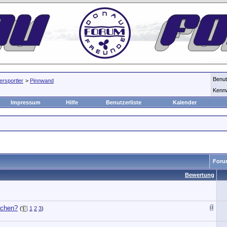
Benu
rsportler
>
Pinnwand
Kenn
Impressum
Hilfe
Benutzerliste
Kalender
Foru
Bewertung
achen?
(
1
2
3
)