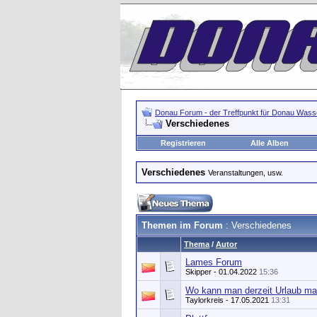
Donau Forum - der Treffpunkt für Donau Wasse
Verschiedenes
Registrieren
Alle Alben
Verschiedenes
Veranstaltungen, usw.
Themen im Forum
: Verschiedenes
Thema
/
Autor
Lames Forum
Skipper
- 01.04.2022
15:36
Wo kann man derzeit Urlaub m
Taylorkreis
- 17.05.2021
13:31