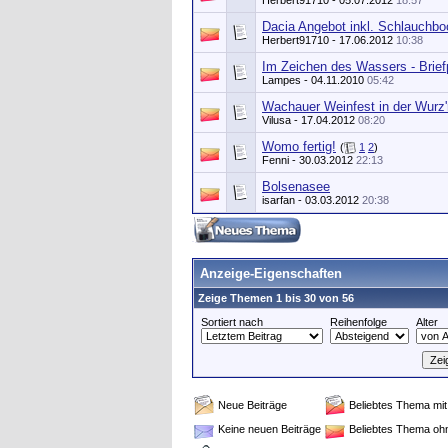
Herbert91710
- 05.07.2012
18:57
Dacia Angebot inkl. Schlauchbo
Herbert91710
- 17.06.2012
10:38
Im Zeichen des Wassers - Brief
Lampes - 04.11.2010
05:42
Wachauer Weinfest in der Wurz'
Vilusa
- 17.04.2012
08:20
Womo fertig!
(
1
2
)
Fenni
- 30.03.2012
22:13
Bolsenasee
isarfan
- 03.03.2012
20:38
Anzeige-Eigenschaften
Zeige Themen 1 bis 30 von 56
Sortiert nach
Reihenfolge
Alter
Neue Beiträge
Beliebtes Thema mit
Keine neuen Beiträge
Beliebtes Thema oh