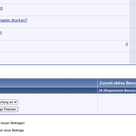
ot
papier drucken?
n
Zurzeit aktive Benu
26 (Registrierte Benutz
 neuen Beiträgen
ne neue Beiträge