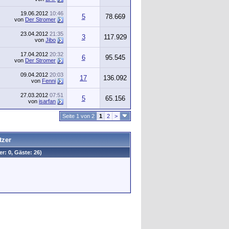
19.06.2012
10:46
5
78.669
von
Der Stromer
23.04.2012
21:35
3
117.929
von
Jibo
17.04.2012
20:32
6
95.545
von
Der Stromer
09.04.2012
20:03
17
136.092
von
Fenni
27.03.2012
07:51
5
65.156
von
isarfan
Seite 1 von 2
1
2
>
tzer
er: 0, Gäste: 26)