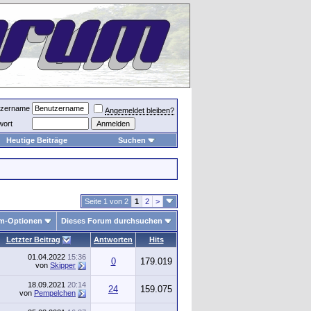
tzername
Angemeldet bleiben?
wort
Heutige Beiträge
Suchen
Seite 1 von 2
1
2
>
m-Optionen
Dieses Forum durchsuchen
Letzter Beitrag
Antworten
Hits
01.04.2022
15:36
0
179.019
von
Skipper
18.09.2021
20:14
24
159.075
von
Pempelchen