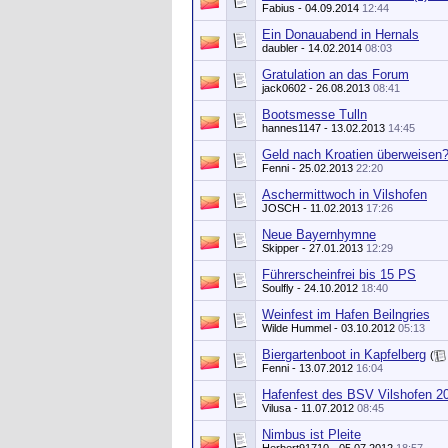
Fabius
- 04.09.2014
12:44
Ein Donauabend in Hernals
daubler
- 14.02.2014
08:03
Gratulation an das Forum
jack0602
- 26.08.2013
08:41
Bootsmesse Tulln
hannes1147
- 13.02.2013
14:45
Geld nach Kroatien überweisen
Fenni
- 25.02.2013
22:20
Aschermittwoch in Vilshofen
JOSCH
- 11.02.2013
17:26
Neue Bayernhymne
Skipper
- 27.01.2013
12:29
Führerscheinfrei bis 15 PS
Soulfly
- 24.10.2012
18:40
Weinfest im Hafen Beilngries
Wilde Hummel
- 03.10.2012
05:13
Biergartenboot in Kapfelberg
(
Fenni
- 13.07.2012
16:04
Hafenfest des BSV Vilshofen 20.
Vilusa
- 11.07.2012
08:45
Nimbus ist Pleite