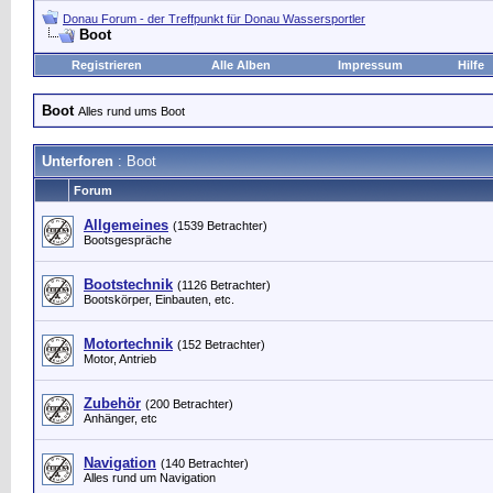
Donau Forum - der Treffpunkt für Donau Wassersportler
Boot
Registrieren
Alle Alben
Impressum
Hilfe
Boot
Alles rund ums Boot
Unterforen
: Boot
Forum
Allgemeines
(1539 Betrachter)
Bootsgespräche
Bootstechnik
(1126 Betrachter)
Bootskörper, Einbauten, etc.
Motortechnik
(152 Betrachter)
Motor, Antrieb
Zubehör
(200 Betrachter)
Anhänger, etc
Navigation
(140 Betrachter)
Alles rund um Navigation