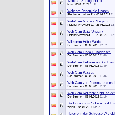
Webcam Schlögenblick
howi
- 09.08.2021
11:11
Webcam Donauknie Ungarn
Fletcher Arrowbolt 21
- 05.01.2017
11:
Web-Cam Mohács /Ungarn/
Fletcher Arrowbolt 21
- 23.05.2016
12
Web-Cam Baja /Ungarn/
Fletcher Arrowbolt 21
- 23.05.2016
12
Willkomm Höft / Wedel
Der Stromer
- 03.05.2016
12:32
Web-Cam Lindau / Bodensee
Der Stromer
- 03.05.2016
11:49
Web-Cam Kelheim an Bord des
Der Stromer
- 03.05.2016
11:39
Web-Cam Passau
Der Stromer
- 03.05.2016
11:36
Web-Cam von Rossatz aus nach
Der Stromer
- 03.05.2016
11:31
Web-Cam Rollfähre Spitz an de
Der Stromer
- 03.05.2016
11:19
Die Donau vom Schwarzwald bi
Wolf b.
- 04.04.2014
13:32
Havarie in der Schleuse Wipfeld