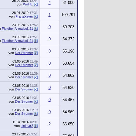
25.09.2021
12:44
4
81.000
von
Wolf b.
28.01.2019
17:31
1
109.791
von
FranzXaver
23.05.2016
12:52
0
59.703
n
Fletcher Arrowbolt 21
23.05.2016
12:51
0
54.372
n
Fletcher Arrowbolt 21
03.05.2016
12:32
0
55.198
von
Der Stromer
03.05.2016
11:49
0
53.654
von
Der Stromer
03.05.2016
11:39
0
54.862
von
Der Stromer
03.05.2016
11:36
0
54.630
von
Der Stromer
03.05.2016
11:31
0
54.467
von
Der Stromer
03.05.2016
11:19
0
54.969
von
Der Stromer
11.04.2014
10:31
2
66.650
von
binimar2
23.12.2012
09:51