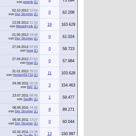
6
75.894
von
peterle
02.10.2012
12:04
0
62.208
von
Der Stromer
13.05.2012
21:19
19
163.629
von
Metaphysik
01.05.2012
19:49
0
61.024
von
Der Stromer
27.04.2012
07:03
0
58.723
von
howi
27.04.2012
07:02
0
57.984
von
howi
31.01.2012
20:21
11
103.628
von
Herbert91710
04.08.2011
20:19
3
154.463
von
BAT
23.07.2011
08:45
1
59.477
von
Soulfly
08.05.2011
14:42
8
89.271
von
Der Stromer
06.05.2011
13:27
0
60.044
von
Der Stromer
02.02.2011
23:39
13
150.997
von
Soulfly