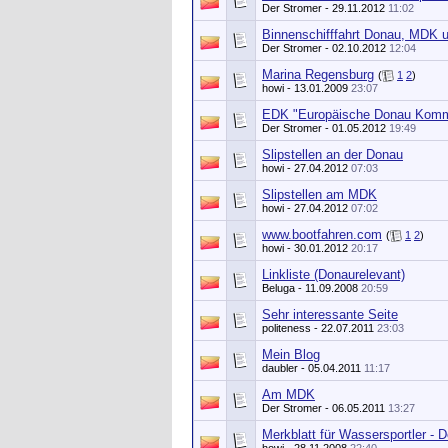
Der Stromer
- 29.11.2012
11:02
Binnenschifffahrt Donau, MDK u
Der Stromer
- 02.10.2012
12:04
Marina Regensburg
(
1
2
)
howi
- 13.01.2009
23:07
EDK "Europäische Donau Komm
Der Stromer
- 01.05.2012
19:49
Slipstellen an der Donau
howi
- 27.04.2012
07:03
Slipstellen am MDK
howi
- 27.04.2012
07:02
www.bootfahren.com
(
1
2
)
howi
- 30.01.2012
20:17
Linkliste (Donaurelevant)
Beluga
- 11.09.2008
20:59
Sehr interessante Seite
politeness
- 22.07.2011
23:03
Mein Blog
daubler
- 05.04.2011
11:17
Am MDK
Der Stromer
- 06.05.2011
13:27
Merkblatt für Wassersportler - 