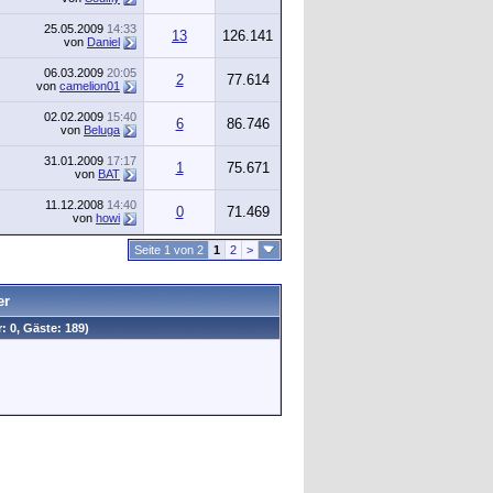
25.05.2009
14:33
13
126.141
von
Daniel
06.03.2009
20:05
2
77.614
von
camelion01
02.02.2009
15:40
6
86.746
von
Beluga
31.01.2009
17:17
1
75.671
von
BAT
11.12.2008
14:40
0
71.469
von
howi
Seite 1 von 2
1
2
>
er
: 0, Gäste: 189)