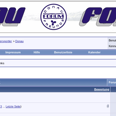
Benu
rsportler
>
Donau
Kenn
Impressum
Hilfe
Benutzerliste
Kalender
inks
K
Foru
Bewertung
3
...
Letzte Seite
)