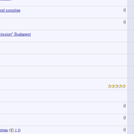
nd sonstige
ission" Budapest
Donau
(
1
2
)