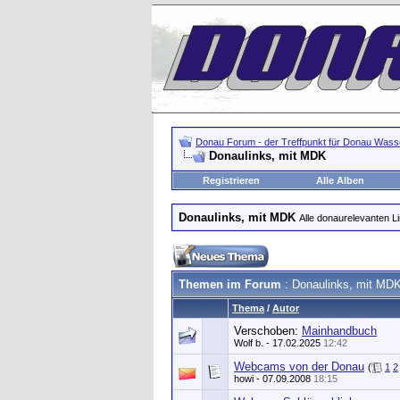
Donau Forum - der Treffpunkt für Donau Wasse
Donaulinks, mit MDK
Registrieren
Alle Alben
Donaulinks, mit MDK
Alle donaurelevanten L
Themen im Forum
: Donaulinks, mit MD
Thema
/
Autor
Verschoben:
Mainhandbuch
Wolf b.
- 17.02.2025
12:42
Webcams von der Donau
(
1
2
howi
- 07.09.2008
18:15