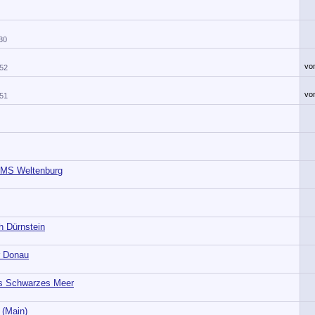
30
vo
:52
vo
:51
 MS Weltenburg
 Dürnstein
r Donau
s Schwarzes Meer
 (Main)