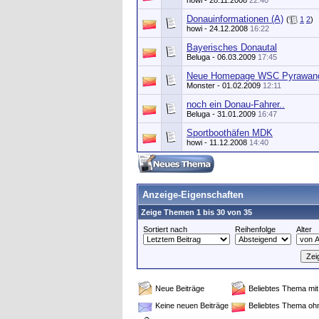
howi
- 28.11.2008
22:40
Donauinformationen (A)
(
1
2
)
howi
- 24.12.2008
16:22
Bayerisches Donautal
Beluga
- 06.03.2009
17:45
Neue Homepage WSC Pyrawan
Monster
- 01.02.2009
12:11
noch ein Donau-Fahrer..
Beluga
- 31.01.2009
16:47
Sportboothäfen MDK
howi
- 11.12.2008
14:40
Anzeige-Eigenschaften
Zeige Themen 1 bis 30 von 35
Sortiert nach
Reihenfolge
Alter
Neue Beiträge
Beliebtes Thema mit
Keine neuen Beiträge
Beliebtes Thema oh