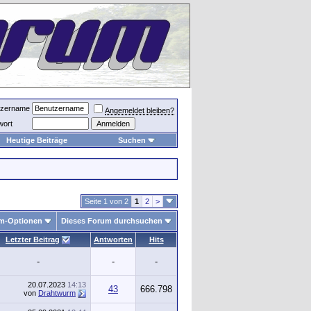
tzername
Angemeldet bleiben?
wort
Heutige Beiträge
Suchen
Seite 1 von 2
1
2
>
m-Optionen
Dieses Forum durchsuchen
Letzter Beitrag
Antworten
Hits
-
-
-
20.07.2023
14:13
43
666.798
von
Drahtwurm