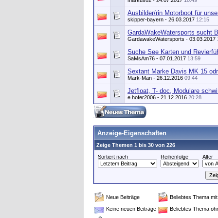
markus82
- 24.07.2017
10:49
Ausbilder/rin Motorboot für uns
skipper-bayern
- 26.03.2017
12:15
GardaWakeWatersports sucht B
GardawakeWatersports - 03.03.2017
Suche See Karten und Revierfüh
SaMsAm76
- 07.01.2017
13:59
Sextant Marke Davis MK 15 od
Mark-Man
- 26.12.2016
09:44
Jetfloat, T- doc, Modulare schwi
e.hofer2006
- 21.12.2016
20:28
Anzeige-Eigenschaften
Zeige Themen 1 bis 30 von 226
Sortiert nach
Reihenfolge
Alter
Neue Beiträge
Beliebtes Thema mit
Keine neuen Beiträge
Beliebtes Thema oh