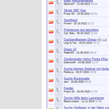
Baby Rettungsweste
MarkusP
- 21.06.2023
20:54
Skript SBF See
Franz 65
- 19.09.2022
22:31
Sportboot
Freshi
- 20.10.2022
22:17
Polsterung neu beziehen
Cpt. Balu
- 05.02.2022
15:26
Gastlandflaggen Donau
(
1
2
)
Ling Si Tao
- 23.01.2022
22:12
Drago 22
Ralle265
- 16.08.2021
09:11
Zündverteiler Volvo Penta 431a
botenstoff
- 24.08.2020
12:07
Suche kleines Beiboot mit fest
Palmyra
- 03.07.2020
15:30
Suche Bootstrailer
dort
- 16.06.2020
09:23
Fender
Franz 65
- 26.05.2020
17:54
Suche Hilfe beim Laminieren
Bluescorpion
- 12.11.2019
10:56
Suche Stellplatz in der Nähe vo