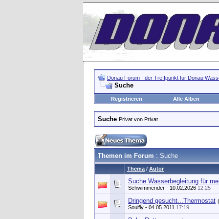
Donau Forum - der Treffpunkt für Donau Wasse
Suche
Registrieren
Alle Alben
Suche
Privat von Privat
Themen im Forum
: Suche
Thema
/
Autor
Suche Wasserbegleitung für m
Schwimmender
- 10.02.2026
12:25
Dringend gesucht...Thermostat
Soulfly
- 04.05.2011
17:19