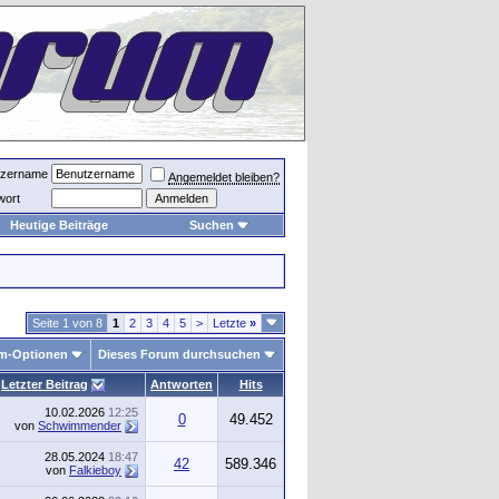
tzername
Angemeldet bleiben?
wort
Heutige Beiträge
Suchen
Seite 1 von 8
1
2
3
4
5
>
Letzte
»
m-Optionen
Dieses Forum durchsuchen
Letzter Beitrag
Antworten
Hits
10.02.2026
12:25
0
49.452
von
Schwimmender
28.05.2024
18:47
42
589.346
von
Falkieboy