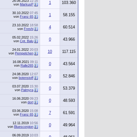
26.06.2023
22:16
1
103.360
von
MarkusP
30.10.2022
07:45
1
58.155
von
Franz 65
23.10.2022
18:58
4
60.514
von
Freshi
05.02.2022
15:26
0
43.966
von
Cpt. Balu
24.01.2022
20:03
10
117.115
von
Pempelchen
16.08.2021
09:11
0
43.564
von
Ralle265
24.08.2020
12:07
0
52.846
von
botenstoff
03.07.2020
15:30
0
53.379
von
Palmyra
16.06.2020
09:23
0
48.593
von
dort
03.06.2020
15:08
7
61.591
von
Franz 65
12.11.2019
10:56
0
49.964
von
Bluescorpion
06.09.2019
10:03