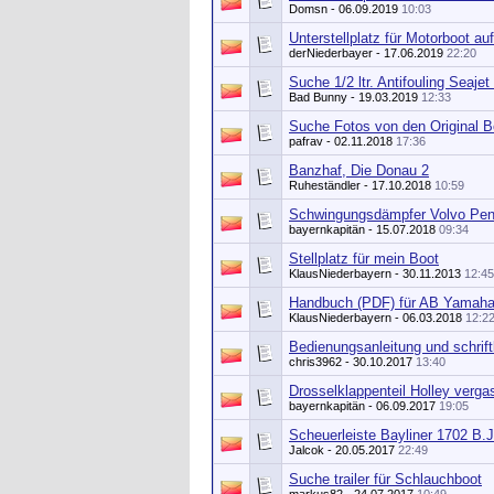
Domsn
- 06.09.2019
10:03
Unterstellplatz für Motorboot auf
derNiederbayer
- 17.06.2019
22:20
Suche 1/2 ltr. Antifouling Seaje
Bad Bunny
- 19.03.2019
12:33
Suche Fotos von den Original B
pafrav
- 02.11.2018
17:36
Banzhaf, Die Donau 2
Ruheständler
- 17.10.2018
10:59
Schwingungsdämpfer Volvo Pen
bayernkapitän
- 15.07.2018
09:34
Stellplatz für mein Boot
KlausNiederbayern
- 30.11.2013
12:45
Handbuch (PDF) für AB Yamaha
KlausNiederbayern
- 06.03.2018
12:2
Bedienungsanleitung und schrift
chris3962
- 30.10.2017
13:40
Drosselklappenteil Holley verga
bayernkapitän
- 06.09.2017
19:05
Scheuerleiste Bayliner 1702 B.J
Jalcok
- 20.05.2017
22:49
Suche trailer für Schlauchboot