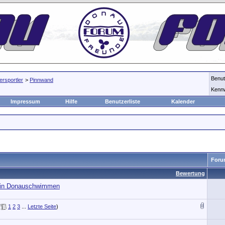
Benu
rsportler
>
Pinnwand
Kenn
Impressum
Hilfe
Benutzerliste
Kalender
Foru
Bewertung
ein Donauschwimmen
(
1
2
3
...
Letzte Seite
)