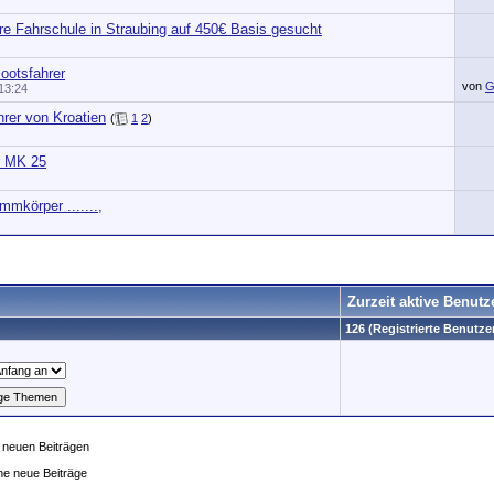
ere Fahrschule in Straubing auf 450€ Basis gesucht
ootsfahrer
von
G
13:24
rer von Kroatien
(
1
2
)
r MK 25
mmkörper .......,
Zurzeit aktive Benutz
126 (Registrierte Benutzer
 neuen Beiträgen
ne neue Beiträge