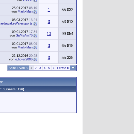
25.04.2017
08:10
1
55.032
von
Mark-Man
03.03.2017
13:24
0
53.813
ardawakeWatersports
09.01.2017
17:34
10
99.054
von
SaMsAm76
02.01.2017
08:09
3
65.818
von
Mark-Man
21.12.2016
20:28
0
55.338
von
e.hofer2006
Seite 1 von 8
1
2
3
4
5
>
Letzte
»
er
: 0, Gäste: 126)