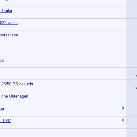
 Trailer
t 032 weiss
ootssitzen
ta
 25/50 PS gesucht
2
liche Unterlagen
ser
. 1997