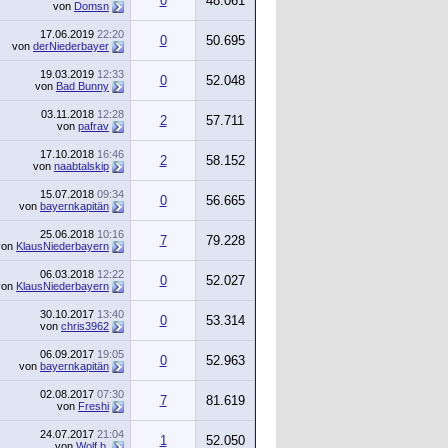
0
48.061
von
Domsn
17.06.2019
22:20
0
50.695
von
derNiederbayer
19.03.2019
12:33
0
52.048
von
Bad Bunny
03.11.2018
12:28
2
57.711
von
pafrav
17.10.2018
16:46
2
58.152
von
naabtalskip
15.07.2018
09:34
0
56.665
von
bayernkapitän
25.06.2018
10:16
7
79.228
von
KlausNiederbayern
06.03.2018
12:22
0
52.027
von
KlausNiederbayern
30.10.2017
13:40
0
53.314
von
chris3962
06.09.2017
19:05
0
52.963
von
bayernkapitän
02.08.2017
07:30
7
81.619
von
Freshi
24.07.2017
21:04
1
52.050
von
Wolf b.