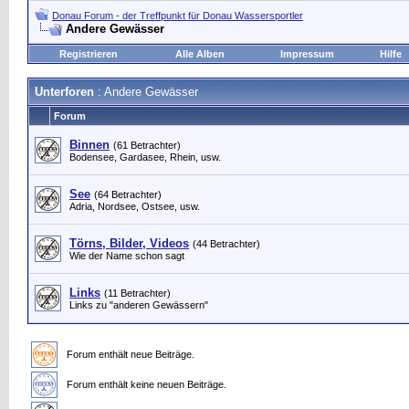
Donau Forum - der Treffpunkt für Donau Wassersportler
Andere Gewässer
Registrieren
Alle Alben
Impressum
Hilfe
Unterforen
: Andere Gewässer
Forum
Binnen
(61 Betrachter)
Bodensee, Gardasee, Rhein, usw.
See
(64 Betrachter)
Adria, Nordsee, Ostsee, usw.
Törns, Bilder, Videos
(44 Betrachter)
Wie der Name schon sagt
Links
(11 Betrachter)
Links zu "anderen Gewässern"
Forum enthält neue Beiträge.
Forum enthält keine neuen Beiträge.