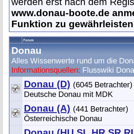
werden erst nach dem Regist
www.donau-boote.de anme
Funktion zu gewährleisten
Forum
Donau
Alles Wissenwerte rund um die Do
Informationsquellen:
Flusswiki
Dona
Donau (D)
(6045 Betrachter)
Deutsche Donau mit MDK
Donau (A)
(441 Betrachter)
Österreichische Donau
Donau (HU,SL,HR,SR,RU