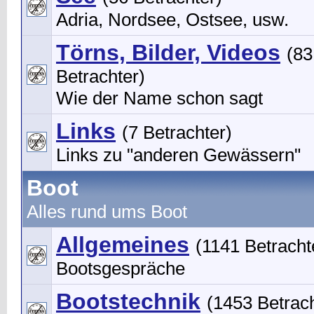
Adria, Nordsee, Ostsee, usw.
Törns, Bilder, Videos
(83
Betrachter)
Wie der Name schon sagt
Links
(7 Betrachter)
Links zu "anderen Gewässern"
Boot
Alles rund ums Boot
Allgemeines
(1141 Betracht
Bootsgespräche
Bootstechnik
(1453 Betrach