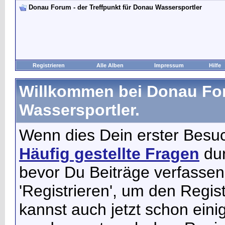
Donau Forum - der Treffpunkt für Donau Wassersportler
Registrieren
Alle Alben
Impressum
Hilfe
Willkommen bei Donau For
Wassersportler.
Wenn dies Dein erster Besuch 
Häufig gestellte Fragen
dur
bevor Du Beiträge verfassen
'Registrieren', um den Regis
kannst auch jetzt schon ein