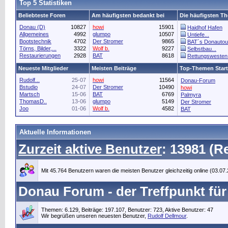
Top 5 Statistiken
Beliebteste Foren
Am häufigsten bedankt bei
Die häufigsten T
Donau (D)
10827
howi
15901
Haidhof Hafen
Allgemeines
4992
glumpo
10507
Untiefe...
Bootstechnik
4702
Der Stromer
9865
BAT´s Donautou
Törns, Bilder,...
3322
Wolf b.
9227
Selbstbau...
Restaurierungen
2928
BAT
8618
Rettungswesten..
Neueste Mitglieder
Meisten Beiträge
Top-Themen Start
Rudolf...
25-07
howi
11564
Donau-Forum
Bstudio
24-07
Der Stromer
10490
howi
Martsch
15-06
BAT
6769
Palmyra
ThomasD..
13-06
glumpo
5149
Der Stromer
Joo
01-06
Wolf b.
4582
BAT
Aktuelle Informationen
Zurzeit aktive Benutzer
: 13981 (R
Mit 45.764 Benutzern waren die meisten Benutzer gleichzeitig online (03.07
Donau Forum - der Treffpunkt für
Themen: 6.129, Beiträge: 197.107, Benutzer: 723,
Aktive Benutzer: 47
Wir begrüßen unseren neuesten Benutzer,
Rudolf Dellmour
.