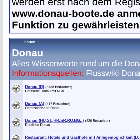
werden erst nach dem Regist
www.donau-boote.de anme
Funktion zu gewährleisten
Forum
Donau
Alles Wissenwerte rund um die Do
Informationsquellen:
Flusswiki
Dona
Donau (D)
(5788 Betrachter)
Deutsche Donau mit MDK
Donau (A)
(417 Betrachter)
Österreichische Donau
Donau (HU,SL,HR,SR,RU,BG..)
(426 Betrachter)
Restliche Donau
Restaurant, Hotels und Gasthöfe mit Anlegemöglichkeit (D,