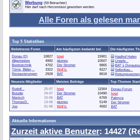
Werbung
(59 Betrachter)
Hier darf nach Herzenslust geworben werden.
Alle Foren als gelesen mar
Top 5 Statistiken
Beliebteste Foren
Am häufigsten bedankt bei
Die häufigsten T
Donau (D)
10827
howi
15901
Haidhof Hafen
Allgemeines
4992
glumpo
10507
Untiefe...
Bootstechnik
4702
Der Stromer
9865
BAT´s Donautou
Törns, Bilder,...
3322
Wolf b.
9227
Selbstbau...
Restaurierungen
2928
BAT
8618
Rettungswesten..
Neueste Mitglieder
Meisten Beiträge
Top-Themen Start
Rudolf...
25-07
howi
11564
Donau-Forum
Bstudio
24-07
Der Stromer
10490
howi
Martsch
15-06
BAT
6769
Palmyra
ThomasD..
13-06
glumpo
5149
Der Stromer
Joo
01-06
Wolf b.
4582
BAT
Aktuelle Informationen
Zurzeit aktive Benutzer
: 14427 (R