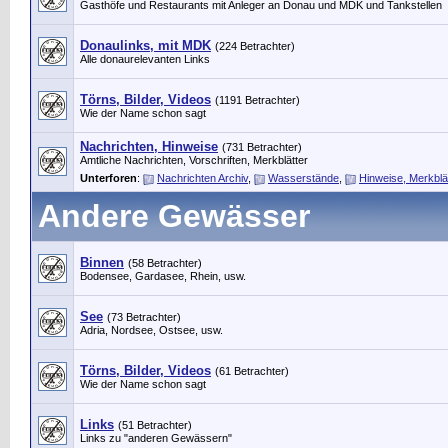
Gasthöfe und Restaurants mit Anleger an Donau und MDK und Tankstellen
Donaulinks, mit MDK
(224 Betrachter)
Alle donaurelevanten Links
Törns, Bilder, Videos
(1191 Betrachter)
Wie der Name schon sagt
Nachrichten, Hinweise
(731 Betrachter)
Amtliche Nachrichten, Vorschriften, Merkblätter
Unterforen
:
Nachrichten Archiv
,
Wasserstände
,
Hinweise, Merkblä
Andere Gewässer
Binnen
(58 Betrachter)
Bodensee, Gardasee, Rhein, usw.
See
(73 Betrachter)
Adria, Nordsee, Ostsee, usw.
Törns, Bilder, Videos
(61 Betrachter)
Wie der Name schon sagt
Links
(51 Betrachter)
Links zu "anderen Gewässern"