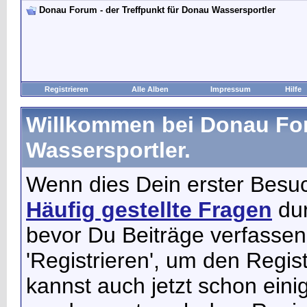
Donau Forum - der Treffpunkt für Donau Wassersportler
Registrieren
Alle Alben
Impressum
Hilfe
Willkommen bei Donau For
Wassersportler.
Wenn dies Dein erster Besuch 
Häufig gestellte Fragen
dur
bevor Du Beiträge verfassen
'Registrieren', um den Regis
kannst auch jetzt schon ein