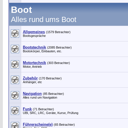
Boot
Alles rund ums Boot
Allgemeines
(1579 Betrachter)
Bootsgespräche
Bootstechnik
(2085 Betrachter)
Bootskörper, Einbauten, etc.
Motortechnik
(303 Betrachter)
Motor, Antrieb
Zubehör
(170 Betrachter)
Anhänger, etc
Navigation
(85 Betrachter)
Alles rund um Navigation
Funk
(71 Betrachter)
UBI, SRC, LRC, Geräte, Kurse, Prüfung
Führerscheine(e)
(65 Betrachter)