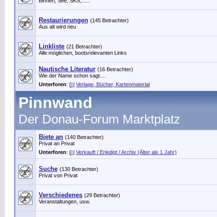
Binnen, See, SKS,......
Restaurierungen
(145 Betrachter)
Aus alt wird neu
Linkliste
(21 Betrachter)
Alle möglichen, bootsrelevanten Links
Nautische Literatur
(16 Betrachter)
Wie der Name schon sagt....
Unterforen
:
Verlage, Bücher, Kartenmaterial
Pinnwand
Der Donau-Forum Marktplatz
Biete an
(140 Betrachter)
Privat an Privat
Unterforen
:
Verkauft / Erledigt / Archiv (Älter als 1 Jahr)
Suche
(130 Betrachter)
Privat von Privat
Verschiedenes
(29 Betrachter)
Veranstaltungen, usw.