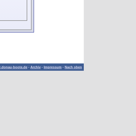
.donau-boote.de
-
Archiv
-
Impressum
-
Nach oben