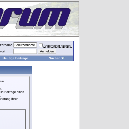
tzername
Angemeldet bleiben?
wort
Heutige Beiträge
Suchen
ein:
t.
ie Beiträge eines
.
vierung Ihrer