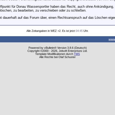
ffpunkt für Donau Wassersportler haben das Recht, auch ohne Ankündigung, M
öschen, zu bearbeiten, zu verschieben oder zu schließen.
t dauerhaft auf das Forum über, einen Rechtsanspruch auf das Löschen eigen
Alle Zeitangaben in WEZ +2. Es ist jetzt
04:45
Uhr.
www
Powered by vBulletin® Version 3.8.6 (Deutsch)
Copyright ©2000 - 2026, Jelsoft Enterprises Ltd.
Template-Modifikationen durch
TMS
Alle Rechte bei Olaf Schuster