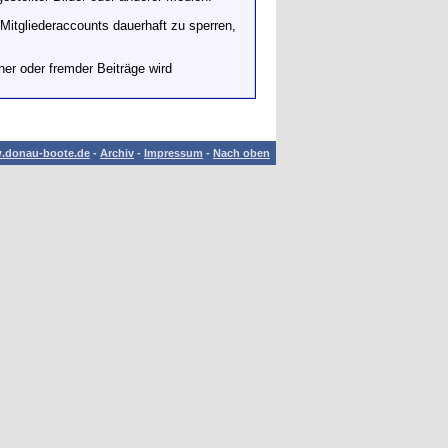
itgliederaccounts dauerhaft zu sperren,
er oder fremder Beiträge wird
.donau-boote.de
-
Archiv
-
Impressum
-
Nach oben