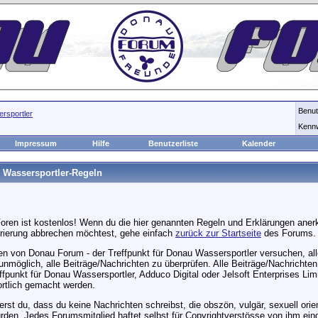
Benu
rsportler
Kenn
Impressum
Hilfe
Benutzerliste
Kalender
u Wassersportler-Regeln
oren ist kostenlos! Wenn du die hier genannten Regeln und Erklärungen aner
strierung abbrechen möchtest, gehe einfach
zurück zur Startseite
des Forums.
en von Donau Forum - der Treffpunkt für Donau Wassersportler versuchen, al
unmöglich, alle Beiträge/Nachrichten zu überprüfen. Alle Beiträge/Nachrichte
punkt für Donau Wassersportler, Adduco Digital oder Jelsoft Enterprises Limi
wortlich gemacht werden.
st du, dass du keine Nachrichten schreibst, die obszön, vulgär, sexuell orien
den. Jedes Forumsmitglied haftet selbst für Copyrightverstösse von ihm einge