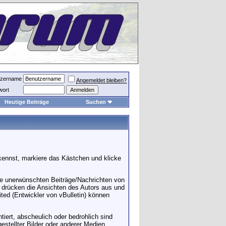
tzername
Angemeldet bleiben?
wort
Heutige Beiträge
Suchen
kennst, markiere das Kästchen und klicke
le unerwünschten Beiträge/Nachrichten von
n drücken die Ansichten des Autors aus und
ted (Entwickler von vBulletin) können
tiert, abscheulich oder bedrohlich sind
stellter Bilder oder anderer Medien.