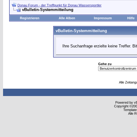
Donau Forum - der Treffpunkt für Donau Wassersportler
vBulletin-Systemmitteilung
Registrieren
Alle Alben
Impressum
Hilfe
vBulletin-Systemmitteilung
Ihre Suchanfrage erzielte keine Treffer. B
Gehe zu
Alle Zeitang
Powered by vBu
Copyright ©2000
Template
Alle 