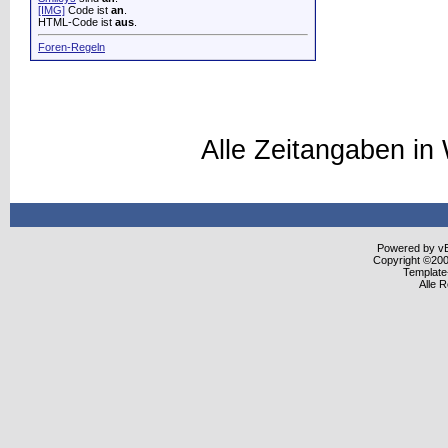
[IMG]
Code ist
an
.
HTML-Code ist
aus
.
Foren-Regeln
Alle Zeitangaben in 
Powered by vBu
Copyright ©2000
Template
Alle 