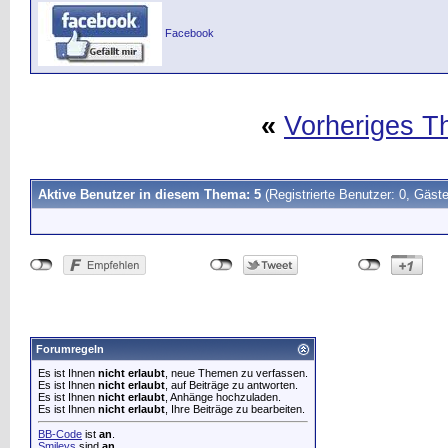
Facebook
«
Vorheriges 
Aktive Benutzer in diesem Thema: 5
(Registrierte Benutzer: 0, Gäste
Forumregeln
Es ist Ihnen
nicht erlaubt
, neue Themen zu verfassen.
Es ist Ihnen
nicht erlaubt
, auf Beiträge zu antworten.
Es ist Ihnen
nicht erlaubt
, Anhänge hochzuladen.
Es ist Ihnen
nicht erlaubt
, Ihre Beiträge zu bearbeiten.
BB-Code
ist
an
.
Smileys
sind
an
.