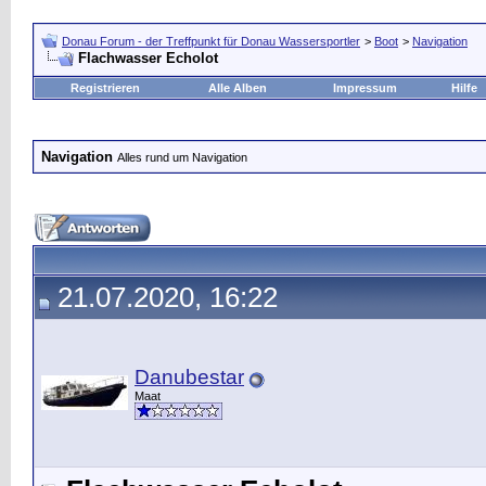
Donau Forum - der Treffpunkt für Donau Wassersportler
>
Boot
>
Navigation
Flachwasser Echolot
Registrieren
Alle Alben
Impressum
Hilfe
Navigation
Alles rund um Navigation
21.07.2020, 16:22
Danubestar
Maat