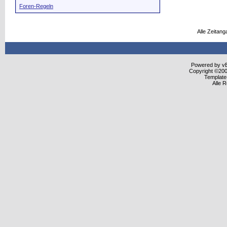
Foren-Regeln
Alle Zeitang
Powered by vBu
Copyright ©2000
Template
Alle 