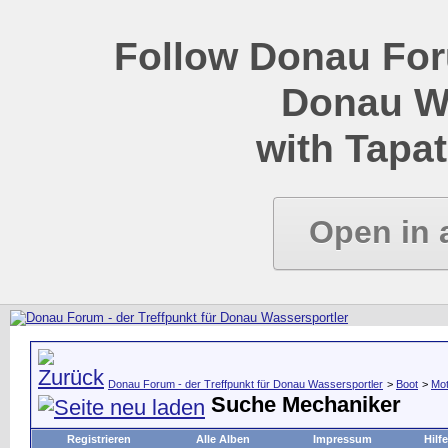
Follow Donau Foru
Donau W
with Tapat
Open in 
Donau Forum - der Treffpunkt für Donau Wassersportler
>
Boot
>
Mot
Suche Mechaniker
Registrieren
Alle Alben
Impressum
Hilfe