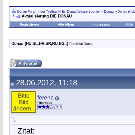
Donau Forum - der Treffpunkt für Donau Wassersportler
>
Donau
>
Donau (HU,
Aktualisierung DIE DONAU
Registrieren
Alle Alben
Impressum
Hilfe
Donau (HU,SL,HR,SR,RU,BG..)
Restliche Donau
28.06.2012, 11:18
ferenc
Obermaat
Zitat: