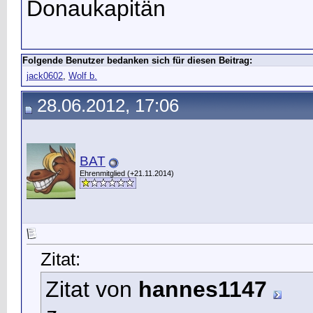
Donaukapitän
Folgende Benutzer bedanken sich für diesen Beitrag:
jack0602
,
Wolf b.
28.06.2012, 17:06
BAT
Ehrenmitglied (+21.11.2014)
Zitat:
Zitat von
hannes1147