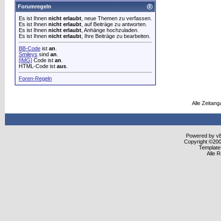
Forumregeln
Es ist Ihnen
nicht erlaubt
, neue Themen zu verfassen.
Es ist Ihnen
nicht erlaubt
, auf Beiträge zu antworten.
Es ist Ihnen
nicht erlaubt
, Anhänge hochzuladen.
Es ist Ihnen
nicht erlaubt
, Ihre Beiträge zu bearbeiten.
BB-Code
ist
an
.
Smileys
sind
an
.
[IMG]
Code ist
an
.
HTML-Code ist
aus
.
Foren-Regeln
Alle Zeitang
Powered by vBu
Copyright ©2000
Template
Alle 