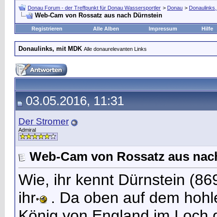
Donau Forum - der Treffpunkt für Donau Wassersportler
>
Donau
>
Donaulinks
Web-Cam von Rossatz aus nach Dürnstein
Registrieren
Alle Alben
Impressum
Hilfe
Donaulinks, mit MDK
Alle donaurelevanten Links
03.05.2016, 11:31
Der Stromer
Admiral
Web-Cam von Rossatz aus nach
Wie, ihr kennt Dürnstein (8
ihr
. Da oben auf dem hohl
König von England im Loch 