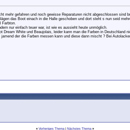
ht mehr gefahren und noch gewisse Reparaturen nicht abgeschlossen sind brä
ägen das Boot einach in die Halle geschoben und dort steht s nun seid mehr
l Farbton.
rn nur einfach teuer war, ist wie es aussieht heute unmöglich.
t Dream White und Beaujolais, leider kann man die Farben in Deutschland n
 jamend der die Farben messen kann und diese dann mischt ? Bei Autolacken 
«
Vorheriges Thema
|
Nächstes Thema
»