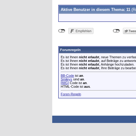
Aktive Benutzer in diesem Thema: 11
(R
Forumregeln
Es ist Ihnen
nicht erlaubt
, neue Themen zu verfa
Es ist Ihnen
nicht erlaubt
, auf Beiträge zu antwort
Es ist Ihnen
nicht erlaubt
, Anhänge hochzuladen.
Es ist Ihnen
nicht erlaubt
, Ihre Beiträge zu bearbe
BB-Code
ist
an
.
Smileys
sind
an
.
[IMG]
Code ist
an
.
HTML-Code ist
aus
.
Foren-Regeln