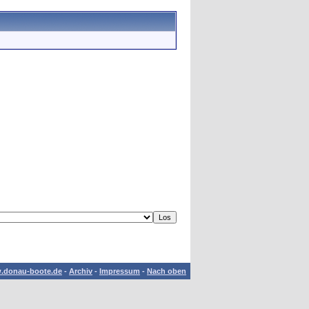
.donau-boote.de
-
Archiv
-
Impressum
-
Nach oben