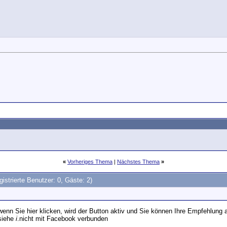
«
Vorheriges Thema
|
Nächstes Thema
»
gistrierte Benutzer: 0, Gäste: 2)
wenn Sie hier klicken, wird der Button aktiv und Sie können Ihre Empfehlun
 siehe
i
.
nicht mit Facebook verbunden