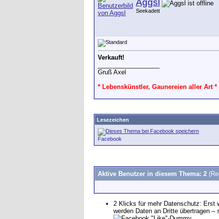
Aggsl
Seekadett
Verkauft!
__________________
Gruß Axel
* Lebenskünstler, Gaunereien aller Art *
Lesezeichen
Facebook
Aktive Benutzer in diesem Thema: 2
(Re
2 Klicks für mehr Datenschutz: Erst 
werden Daten an Dritte übertragen –