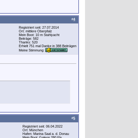
#
4
Registriert seit: 27.07.2014
Ort: mittlere Oberpfalz
Mein Boot: 10 m Stahlyacht
Beiträge: 582
Thanks: 520
Erhielt 751 mal Danke in 388 Beiträgen
Meine Stimmung:
#
5
Registriert seit: 06.04.2022
Ort: München
Hafen: Marina Saal a. d. Donau
Mein Boot: Galeon 280 Fly