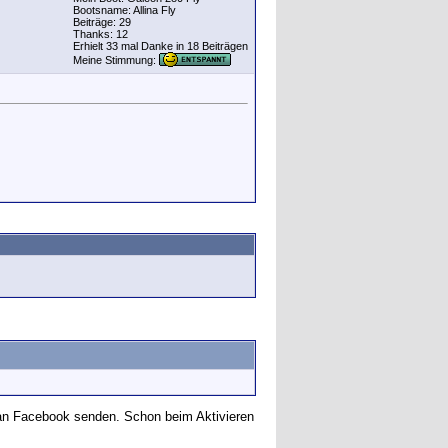
Bootsname: Allina Fly
Beiträge: 29
Thanks: 12
Erhielt 33 mal Danke in 18 Beiträgen
Meine Stimmung:
g an Facebook senden. Schon beim Aktivieren