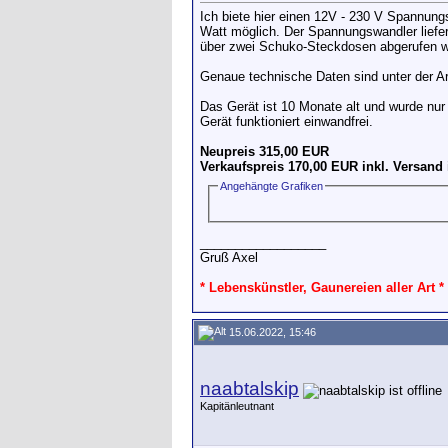
Ich biete hier einen 12V - 230 V Spannung
Watt möglich. Der Spannungswandler liefer
über zwei Schuko-Steckdosen abgerufen w
Genaue technische Daten sind unter der A
Das Gerät ist 10 Monate alt und wurde nur
Gerät funktioniert einwandfrei.
Neupreis 315,00 EUR
Verkaufspreis 170,00 EUR inkl. Versand
Angehängte Grafiken
__________________
Gruß Axel
* Lebenskünstler, Gaunereien aller Art *
15.06.2022, 15:46
naabtalskip
Kapitänleutnant