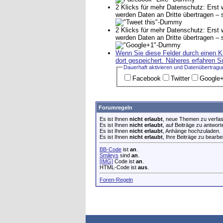
2 Klicks für mehr Datenschutz: Erst 
werden Daten an Dritte übertragen –
2 Klicks für mehr Datenschutz: Erst 
werden Daten an Dritte übertragen –
Wenn Sie diese Felder durch einen K
dort gespeichert. Näheres erfahren S
Dauerhaft aktivieren und Datenüber­trag
Facebook
Twitter
Google
Forumregeln
Es ist Ihnen
nicht erlaubt
, neue Themen zu verfa
Es ist Ihnen
nicht erlaubt
, auf Beiträge zu antwort
Es ist Ihnen
nicht erlaubt
, Anhänge hochzuladen.
Es ist Ihnen
nicht erlaubt
, Ihre Beiträge zu bearbe
BB-Code
ist
an
.
Smileys
sind
an
.
[IMG]
Code ist
an
.
HTML-Code ist
aus
.
Foren-Regeln