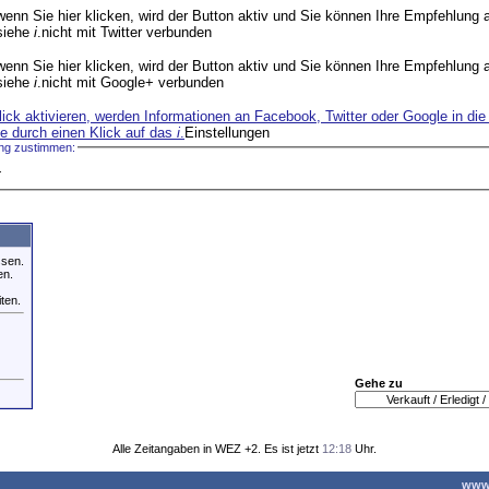
wenn Sie hier klicken, wird der Button aktiv und Sie können Ihre Empfehlung 
 siehe
i
.
nicht mit Twitter verbunden
wenn Sie hier klicken, wird der Button aktiv und Sie können Ihre Empfehlun
 siehe
i
.
nicht mit Google+ verbunden
lick aktivieren, werden Informationen an Facebook, Twitter oder Google in d
ie durch einen Klick auf das
i
.
Einstellungen
ung zustimmen:
+
ssen.
en.
iten.
Gehe zu
Alle Zeitangaben in WEZ +2. Es ist jetzt
12:18
Uhr.
www