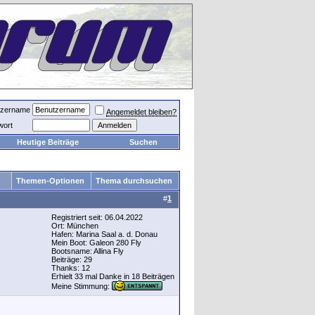
tzername
Angemeldet bleiben?
wort
Heutige Beiträge
Suchen
Themen-Optionen
Thema durchsuchen
#
1
Registriert seit: 06.04.2022
Ort: München
Hafen: Marina Saal a. d. Donau
Mein Boot: Galeon 280 Fly
Bootsname: Allina Fly
Beiträge: 29
Thanks: 12
Erhielt 33 mal Danke in 18 Beiträgen
Meine Stimmung: