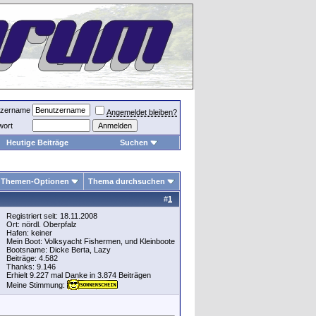
tzername
Angemeldet bleiben?
wort
Heutige Beiträge
Suchen
Themen-Optionen
Thema durchsuchen
#
1
Registriert seit: 18.11.2008
Ort: nördl. Oberpfalz
Hafen: keiner
Mein Boot: Volksyacht Fishermen, und Kleinboote
Bootsname: Dicke Berta, Lazy
Beiträge: 4.582
Thanks: 9.146
Erhielt 9.227 mal Danke in 3.874 Beiträgen
Meine Stimmung: