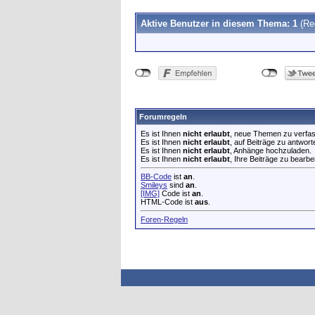
Aktive Benutzer in diesem Thema: 1
(Re
Forumregeln
Es ist Ihnen
nicht erlaubt
, neue Themen zu verfa
Es ist Ihnen
nicht erlaubt
, auf Beiträge zu antwort
Es ist Ihnen
nicht erlaubt
, Anhänge hochzuladen.
Es ist Ihnen
nicht erlaubt
, Ihre Beiträge zu bearbe
BB-Code
ist
an
.
Smileys
sind
an
.
[IMG]
Code ist
an
.
HTML-Code ist
aus
.
Foren-Regeln