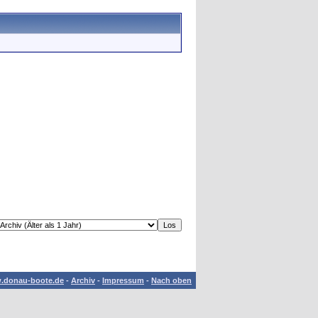
.donau-boote.de
-
Archiv
-
Impressum
-
Nach oben