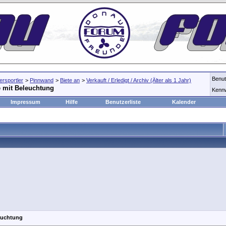
Benu
rsportler
>
Pinnwand
>
Biete an
>
Verkauft / Erledigt / Archiv (Älter als 1 Jahr)
 mit Beleuchtung
Kenn
Impressum
Hilfe
Benutzerliste
Kalender
euchtung