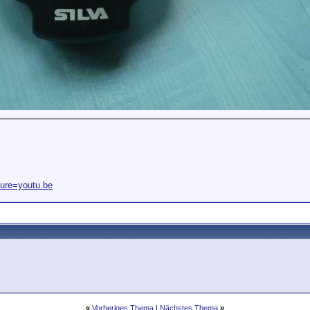
ture=youtu.be
«
Vorheriges Thema
|
Nächstes Thema
»