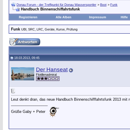
Donau Forum - der Treffpunkt für Donau Wassersportler
>
Boot
>
Funk
Handbuch Binnenschiffahrtsfunk
Registrieren
Alle Alben
Impressum
Hilfe
Funk
UBI, SRC, LRC, Geräte, Kurse, Prüfung
18.03.2013, 09:45
Der Hanseat
Flotillenadmiral
Leut denkt dran, das neue Handbuch Binnenschifffahrtsfunk 2013 mit r
__________________
Grüße Gaby + Peter