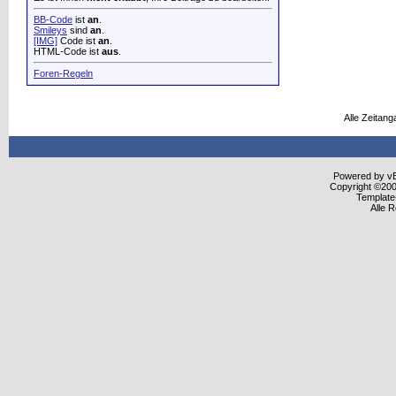
BB-Code
ist
an
.
Smileys
sind
an
.
[IMG]
Code ist
an
.
HTML-Code ist
aus
.
Foren-Regeln
Alle Zeitang
Powered by vBu
Copyright ©2000
Template
Alle 