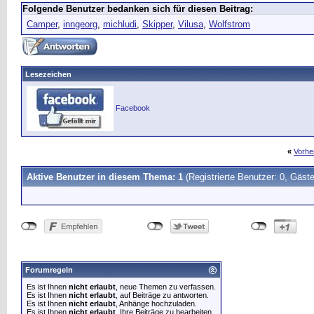
Folgende Benutzer bedanken sich für diesen Beitrag:
Camper
,
inngeorg
,
michludi
,
Skipper
,
Vilusa
,
Wolfstrom
Lesezeichen
Facebook
«
Vorhe
Aktive Benutzer in diesem Thema: 1
(Registrierte Benutzer: 0, Gäste
Forumregeln
Es ist Ihnen
nicht erlaubt
, neue Themen zu verfassen.
Es ist Ihnen
nicht erlaubt
, auf Beiträge zu antworten.
Es ist Ihnen
nicht erlaubt
, Anhänge hochzuladen.
Es ist Ihnen
nicht erlaubt
, Ihre Beiträge zu bearbeiten.