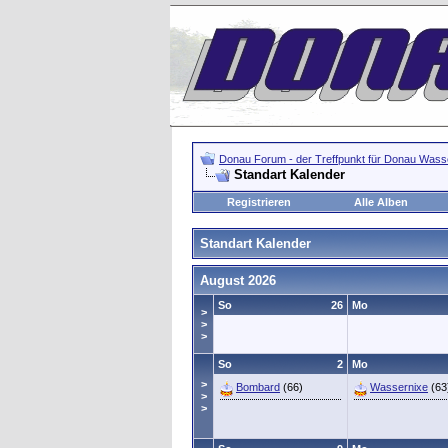
Donau Forum - der Treffpunkt für Donau Wasse
Standart Kalender
Registrieren
Alle Alben
Standart Kalender
August 2026
So
26
Mo
>
>
>
So
2
Mo
>
Bombard
(66)
Wassernixe
(63
>
>