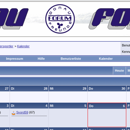
Benu
rsportler
>
Kalender
Kenn
Impressum
Hilfe
Benutzerliste
Kalender
Heute
M
27
Di
28
Mi
29
Do
30
F
3
Di
4
Mi
5
F
Do
6
)
Svord59
(67)