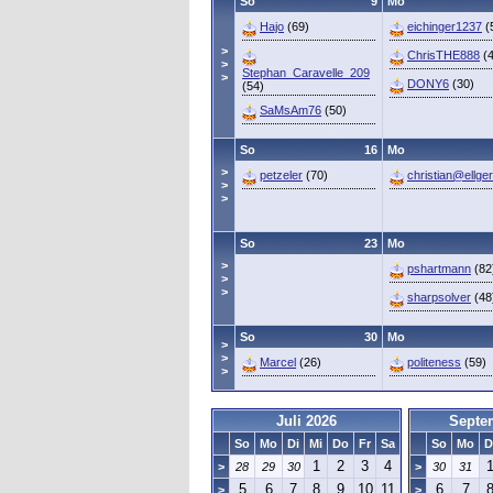
So
9
Mo
Hajo
(69)
eichinger1237
(
>
ChrisTHE888
(4
>
Stephan_Caravelle_209
>
DONY6
(30)
(54)
SaMsAm76
(50)
So
16
Mo
>
petzeler
(70)
christian@ellger
>
>
So
23
Mo
>
pshartmann
(82
>
>
sharpsolver
(48
So
30
Mo
>
>
Marcel
(26)
politeness
(59)
>
Juli 2026
Septe
So
Mo
Di
Mi
Do
Fr
Sa
So
Mo
D
1
2
3
4
>
28
29
30
>
30
31
5
6
7
8
9
10
11
6
7
>
>