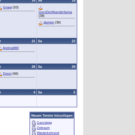
r
14
Sa
15
Gnagi
(53)
GeroDerMoerderfanna
(38)
glumpo
(36)
r
21
Sa
22
Andrea880
r
28
Sa
29
Donzi
(66)
r
4
Sa
5
Neuen Termin hinzufügen
Ganztägig
Zeitraum
Wiederkehrend