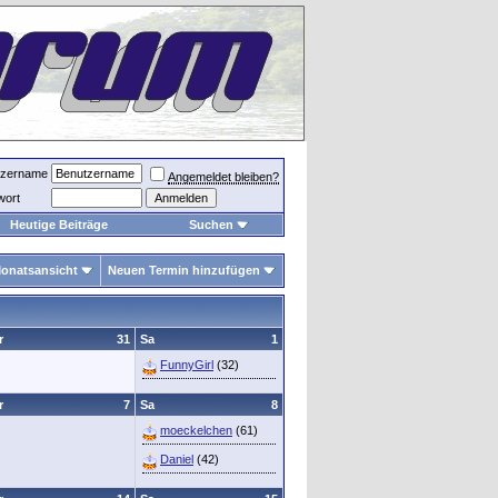
tzername
Angemeldet bleiben?
wort
Heutige Beiträge
Suchen
onatsansicht
Neuen Termin hinzufügen
r
31
Sa
1
FunnyGirl
(32)
r
7
Sa
8
moeckelchen
(61)
Daniel
(42)