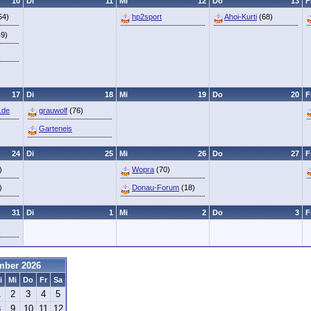
10
Di
11
Mi
12
Do
13
F
54)
hp2sport
Ahoi-Kurti
(68)
9)
17
Di
18
Mi
19
Do
20
F
.de
grauwolf
(76)
Garteneis
24
Di
25
Mi
26
Do
27
F
)
Wopra
(70)
)
Donau-Forum
(18)
31
Di
1
Mi
2
Do
3
F
mber 2026
i
Mi
Do
Fr
Sa
1
2
3
4
5
8
9
10
11
12